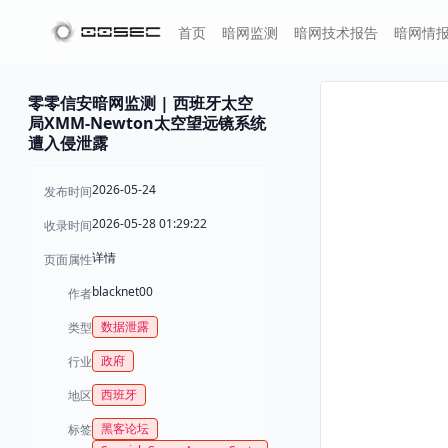
首页
暗网监测
暗网技术报告
暗网情
零零信安暗网监测 | 西班牙太空
局XMM-Newton太空望远镜系统
遭入侵泄露
2026-05-24
发布时间
2026-05-28 01:29:22
收录时间
详情
页面属性
blacknet00
作者
数据泄露
类型
政府
行业
西班牙
地区
黑客论坛
标签