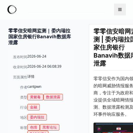
零零信安暗网监测 | 委内瑞拉
零零信安暗网
国家住房银行Banavih数据库
测 | 委内瑞拉
泄露
家住房银行
Banavih数据
2026-06-24
发布时间
泄露
2026-06-24 06:08:39
收录时间
详情
页面属性
零零信安作为国内
的暗网威胁情报服
cantpwn
作者
商，专注于为政府
黄赌毒
数据泄露
类型
业提供全域暗网情
测、数据泄露检测
金融
行业
环事件响应服务。
委内瑞拉
地区
色情
黑客论坛
标签