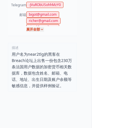
-JVuRObUSohhMzY0
Telegram
bigot@gmail.com
邮箱
richer@gmail.com
viard@gmail.com
展开全部
soumfontez@gmail.com
aillet@gmail.com
ide@gmail.com
描述
mergoil@gmail.com
用户名为near2tlg的黑客在
dabboussi@gmail.com
Breach论坛上出售一份包含230万
jmboisaubert78@gmail.com
条法国用户数据的加密货币相关数
martin@gmail.com
据库，数据包含姓名、邮箱、电
magueurdavid@gmail.com
话、地址、出生日期及账户余额等
julienne974@gmail.com
敏感信息，并提供样例验证。