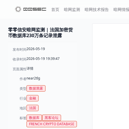
首页
暗网监测
暗网技术报告
暗网情
零零信安暗网监测 | 法国加密货
币数据库230万条记录泄露
2026-05-19
发布时间
2026-05-19 19:39:47
收录时间
详情
页面属性
near2tlg
作者
数据泄露
类型
金融
行业
法国
地区
数据库
黑客论坛
标签
FRENCH CRYPTO DATABASE