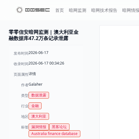
首页
暗网监测
暗网技术报告
暗网情
零零信安暗网监测 | 澳大利亚金
融数据库47.2万条记录泄露
2026-06-17
发布时间
2026-06-17 00:34:26
收录时间
详情
页面属性
Galaher
作者
数据泄露
类型
金融
行业
澳大利亚
地区
漏洞情报
黑客论坛
标签
Australia finance database