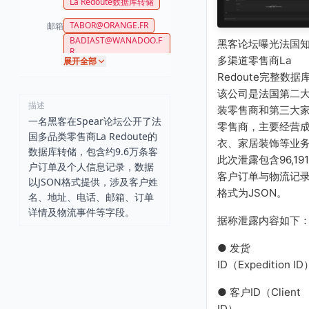
La Redoute数据库转储
TABOR@ORANGE.FR
邮箱
BADIAST@WANADOO.F
黑客论坛曝光法国
R
多渠道零售商La
展开全部
Redoute完整数据
该公司是法国第二
描述
装零售商和第三大
一名黑客在Spear论坛公开了法
零售商，主要经营
国多品类零售商La Redoute的
衣、家居装饰等业
数据库转储，包含约9.6万条客
此次泄露包含96,19
户订单及个人信息记录，数据
客户订单与物流记
以JSON格式提供，涉及客户姓
格式为JSON。
名、地址、电话、邮箱、订单
详情及物流事件等字段。
据称泄露内容如下
● 发货
ID（Expedition ID
● 客户ID（Client
ID）