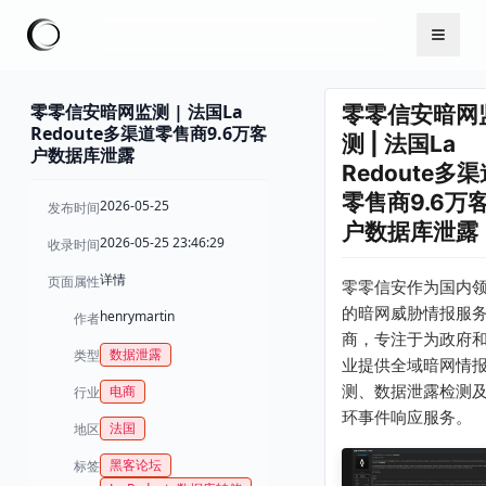
零零信安暗网监测 | 法国La
零零信安暗网
Redoute多渠道零售商9.6万客
测 | 法国La
户数据库泄露
Redoute多渠
零售商9.6万
2026-05-25
发布时间
户数据库泄露
2026-05-25 23:46:29
收录时间
详情
页面属性
零零信安作为国内
的暗网威胁情报服
henrymartin
作者
商，专注于为政府
数据泄露
类型
业提供全域暗网情
测、数据泄露检测
电商
行业
环事件响应服务。
法国
地区
黑客论坛
标签