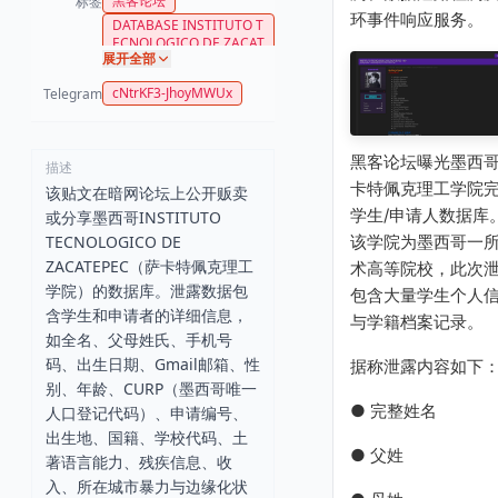
黑客论坛
标签
环事件响应服务。
DATABASE INSTITUTO T
ECNOLOGICO DE ZACAT
展开全部
EPEC
cNtrKF3-JhoyMWUx
Telegram
黑客论坛曝光墨西
描述
卡特佩克理工学院
该贴文在暗网论坛上公开贩卖
学生/申请人数据库
或分享墨西哥INSTITUTO
该学院为墨西哥一
TECNOLOGICO DE
ZACATEPEC（萨卡特佩克理工
术高等院校，此次
学院）的数据库。泄露数据包
包含大量学生个人
含学生和申请者的详细信息，
与学籍档案记录。
如全名、父母姓氏、手机号
码、出生日期、Gmail邮箱、性
据称泄露内容如下
别、年龄、CURP（墨西哥唯一
● 完整姓名
人口登记代码）、申请编号、
出生地、国籍、学校代码、土
● 父姓
著语言能力、残疾信息、收
入、所在城市暴力与边缘化状