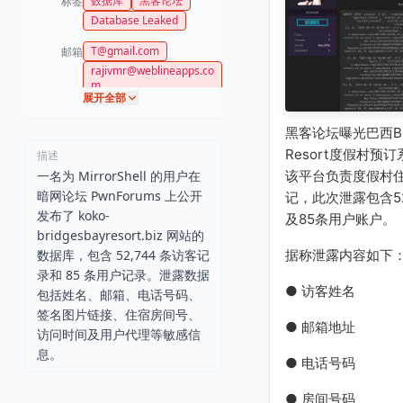
数据库
黑客论坛
标签
Database Leaked
T@gmail.com
邮箱
rajivmr@weblineapps.co
m
展开全部
Kds@gmail.com
Rajimr@webline.com
黑客论坛曝光巴西Brid
Rajivmr@weblineapps.c
Resort度假村预
描述
om
该平台负责度假村
一名为 MirrorShell 的用户在
pranaybafna137@gmail.
com
暗网论坛 PwnForums 上公开
记，此次泄露包含52
janeillynne22@gmail.co
发布了 koko-
及85条用户账户。
m
bridgesbayresort.biz 网站的
dobrown22@gmail.com
据称泄露内容如下
数据库，包含 52,744 条访客记
mackenziebeyer22@gm
录和 85 条用户记录。泄露数据
ail.com
● 访客姓名
包括姓名、邮箱、电话号码、
llfullerton20@gmail.com
签名图片链接、住宿房间号、
wesmccormick1@icloud.
● 邮箱地址
访问时间及用户代理等敏感信
com
息。
sundaelong@gmail.com
● 电话号码
● 房间号码