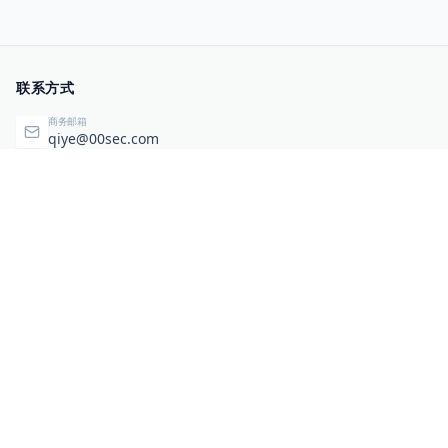
联系方式
商务邮箱
qiye@00sec.com
咨询热线
010-82825480
办公地址
北京市海淀区弘祥（1989）科技文化创意园3号楼3206
相关链接
企业暴露面检测
扫码关注与咨询