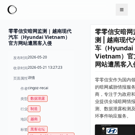
零零信安暗网监测 | 越南现代
零零信安暗网
汽车（Hyundai Vietnam）
测 | 越南现代
官方网站遭黑客入侵
车（Hyundai
Vietnam）
2026-05-20
发布时间
网站遭黑客入
2026-05-21 13:27:23
收录时间
详情
页面属性
零零信安作为国内
的暗网威胁情报服
cingoz-recai
作者
商，专注于为政府
数据泄露
类型
业提供全域暗网情
测、数据泄露检测
制造
行业
环事件响应服务。
越南
地区
黑客论坛
标签