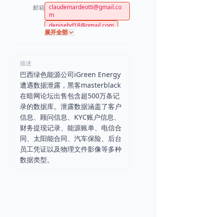
claudemardeotti@gmail.co
邮箱
m
denisebd18@gmail.com
展开全部
klaudinho30@yahoo.com
juliomnpef@gmail.com
mariissaskorek@gmail.com
描述
campos@hotmail.com
巴西绿色能源公司iGreen Energy
marconi@hotmail.com
遭遇数据泄露，黑客masterblack
nobre@gmail.com
在暗网论坛出售包含超500万条记
ademirt846@gmail.com
录的数据库。泄露数据涵盖了客户
leocfilho@gmail.com
信息、顾问信息、KYC账户信息、
pedroenescunha@gmail.co
财务提现记录、能源账单、电信合
m
同、太阳能合同、汽车保险、后台
nathaliaborges731@gmail.c
om
员工凭证以及物理文件影像等多种
nadialigabrasil22@gmail.co
数据类型。
m
nunes01@hotmail.com
mariadefatima15051957@g
mail.com
rubsonfv@hotmail.com
peiraosaymom@gmail.com