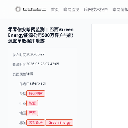
首页
暗网监测
暗网技术报告
暗网情
零零信安暗网监测 | 巴西iGreen
Energy能源公司500万客户与能
源账单数据库泄露
2026-05-27
发布时间
2026-05-28 07:43:05
收录时间
详情
页面属性
masterblack
作者
数据泄露
类型
能源
行业
巴西
地区
黑客论坛
iGreen Energy
标签