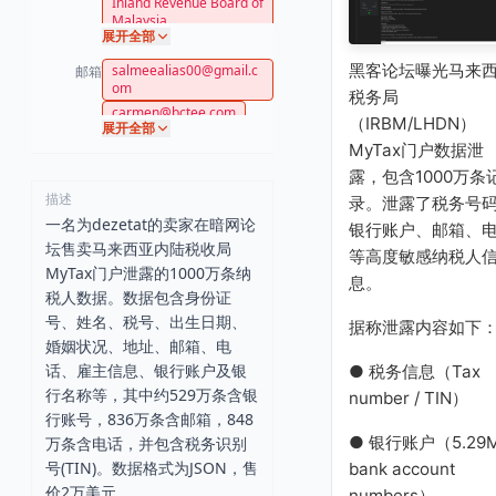
Inland Revenue Board of
Malaysia
展开全部
黑客论坛曝光马来
salmeealias00@gmail.c
邮箱
om
税务局
carmen@bctee.com
（IRBM/LHDN）
展开全部
account@polyscientific.c
MyTax门户数据泄
om
露，包含1000万条
chakassoc@gmail.com
描述
录。泄露了税务号
19jane13@gmail.com
一名为dezetat的卖家在暗网论
leong4589186@yahoo.c
银行账户、邮箱、
om
坛售卖马来西亚内陆税收局
等高度敏感纳税人
asrateguh@yahoo.com
MyTax门户泄露的1000万条纳
息。
hweelee95@gmail.com
税人数据。数据包含身份证
号、姓名、税号、出生日期、
据称泄露内容如下
婚姻状况、地址、邮箱、电
话、雇主信息、银行账户及银
● 税务信息（Tax
行名称等，其中约529万条含银
number / TIN）
行账号，836万条含邮箱，848
● 银行账户（5.29
万条含电话，并包含税务识别
号(TIN)。数据格式为JSON，售
bank account
价2万美元。
numbers）