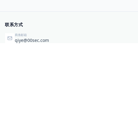
联系方式
商务邮箱
qiye@00sec.com
咨询热线
010-82825480
办公地址
北京市海淀区弘祥（1989）科技文化创意园3号楼3206
相关链接
企业暴露面检测
扫码关注与咨询