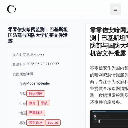
零零信安暗网监测 | 巴基斯坦
零零信安暗网
国防部与国防大学机密文件泄
测 | 巴基斯坦
露
防部与国防大
机密文件泄露
2026-06-29
发布时间
2026-06-29 21:00:37
收录时间
零零信安作为国内
详情
页面属性
的暗网威胁情报服
商，专注于为政府
ModernStealer
作者
业提供全域暗网情
数据泄露
类型
测、数据泄露检测
环事件响应服务。
教育
军队
行业
巴基斯坦
地区
黑客论坛
Secret
标签