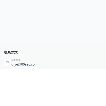
联系方式
商务邮箱
qiye@00sec.com
咨询热线
010-82825480
办公地址
北京市海淀区弘祥（1989）科技文化创意园3号楼3206
相关链接