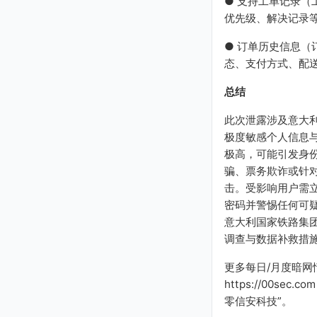
● 支持工单记录（
优先级、解决记录
● 订单历史信息（
态、支付方式、配
总结
此次泄露涉及意大
极度敏感个人信息
极高，可能引发身
骗、票务欺诈或针
击。受影响用户需
密码并警惕任何可
意大利国家铁路集
调查与数据补救措
更多每日/月度暗网
https://00sec
零信安科技”。