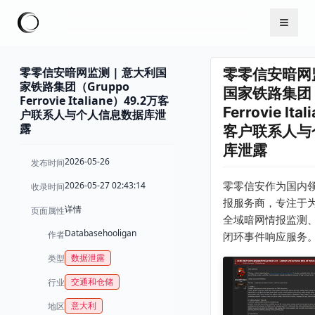
零零信安暗网监测 | 意大利国
零零信安暗网监
家铁路集团（Gruppo
国家铁路集团（
Ferrovie Italiane）49.2万客
Ferrovie It
户联系人与个人信息数据库泄
露
客户联系人与
库泄露
2026-05-26
发布时间
2026-05-27 02:43:14
零零信安作为国内
收录时间
报服务商，专注于
详情
页面属性
全域暗网情报监测
Databasehooligan
作者
闭环事件响应服务
数据泄露
类型
交通和仓储
行业
意大利
地区