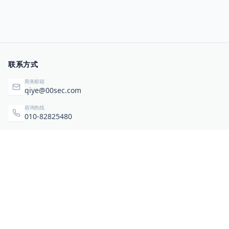
联系方式
商务邮箱
qiye@00sec.com
咨询热线
010-82825480
办公地址
北京市海淀区弘祥（1989）科技文化创意园3号楼3206
相关链接
企业暴露面检测
扫码关注与咨询