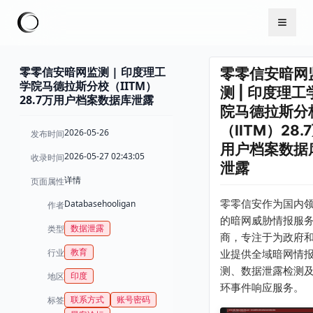
零零信安暗网监测 | 印度理工
零零信安暗网
学院马德拉斯分校（IITM）
测 | 印度理工
28.7万用户档案数据库泄露
院马德拉斯分
（IITM）28.
2026-05-26
发布时间
用户档案数据
2026-05-27 02:43:05
收录时间
泄露
详情
页面属性
零零信安作为国内
Databasehooligan
作者
的暗网威胁情报服
数据泄露
类型
商，专注于为政府
教育
行业
业提供全域暗网情
测、数据泄露检测
印度
地区
环事件响应服务。
联系方式
账号密码
标签