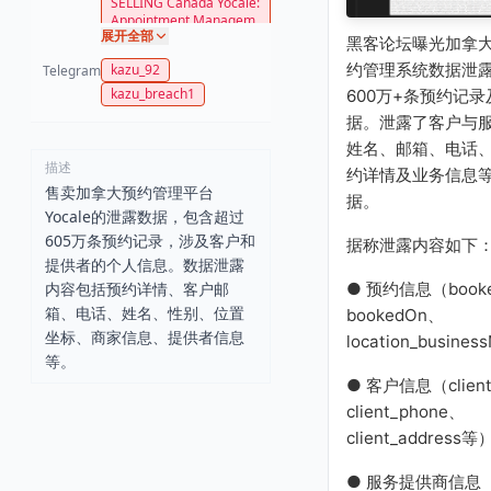
SELLING Canada Yocale:
Appointment Managem
展开全部
ent System
黑客论坛曝光加拿大Y
约管理系统数据泄
kazu_92
Telegram
kazu_breach1
600万+条预约记录
据。泄露了客户与
姓名、邮箱、电话
描述
约详情及业务信息
售卖加拿大预约管理平台
据。
Yocale的泄露数据，包含超过
605万条预约记录，涉及客户和
据称泄露内容如下
提供者的个人信息。数据泄露
内容包括预约详情、客户邮
● 预约信息（book
箱、电话、姓名、性别、位置
bookedOn、
坐标、商家信息、提供者信息
location_busine
等。
● 客户信息（client
client_phone、
client_address等
● 服务提供商信息