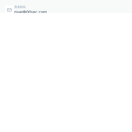
商务邮箱
qiye@00sec.com
咨询热线
010-82825480
办公地址
北京市海淀区弘祥（1989）科技文化创意园3号楼3206
相关链接
企业暴露面检测
扫码关注与咨询
微信咨询
零零信安服务号