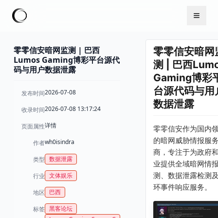
零零信安暗网监测 | 巴西
零零信安暗网
Lumos Gaming博彩平台源代
测 | 巴西Lum
码与用户数据泄露
Gaming博彩
台源代码与用
2026-07-08
发布时间
数据泄露
2026-07-08 13:17:24
收录时间
详情
页面属性
零零信安作为国内
的暗网威胁情报服
wh0isindra
作者
商，专注于为政府
数据泄露
类型
业提供全域暗网情
测、数据泄露检测
文体娱乐
行业
环事件响应服务。
巴西
地区
黑客论坛
标签