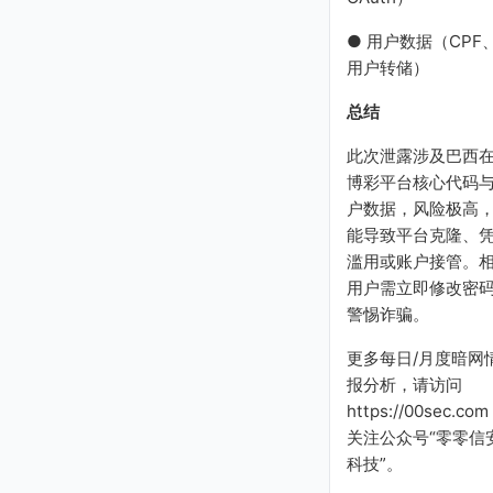
● 用户数据（CPF
用户转储）
总结
此次泄露涉及巴西
博彩平台核心代码
户数据，风险极高
能导致平台克隆、
滥用或账户接管。
用户需立即修改密
警惕诈骗。
更多每日/月度暗网
报分析，请访问
https://00sec.com
关注公众号“零零信
科技”。