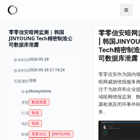
零零信安暗网监测 | 韩国
零零信安暗网
JINYOUNG Tech精密制造公
| 韩国JINYO
司数据库泄露
Tech精密制
司数据库泄露
2026-05-28
发布时间
2026-05-28 21:19:24
收录时间
零零信安作为国内
详情
页面属性
暗网威胁情报服务
注于为政府和企业
Moneyistime
作者
域暗网情报监测、
数据泄露
类型
露检测及闭环事件
务。
制造
行业
韩国
地区
黑客论坛
JINYOUNG
标签