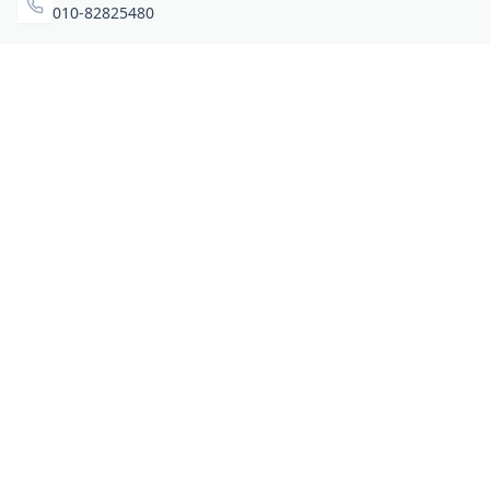
010-82825480
办公地址
北京市海淀区弘祥（1989）科技文化创意园3号楼3206
相关链接
企业暴露面检测
扫码关注与咨询
微信咨询
零零信安服务号