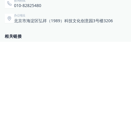
咨询热线
010-82825480
办公地址
北京市海淀区弘祥（1989）科技文化创意园3号楼3206
相关链接
企业暴露面检测
扫码关注与咨询
微信咨询
零零信安服务号