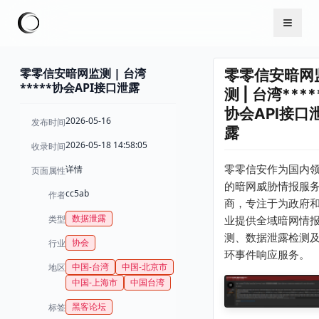
零零信安暗网监测 | 台湾
零零信安暗网
*****协会API接口泄露
测 | 台湾****
协会API接口
2026-05-16
发布时间
露
2026-05-18 14:58:05
收录时间
零零信安作为国内
详情
页面属性
的暗网威胁情报服
cc5ab
作者
商，专注于为政府
数据泄露
类型
业提供全域暗网情
测、数据泄露检测
协会
行业
环事件响应服务。
中国-台湾
中国-北京市
地区
中国-上海市
中国台湾
黑客论坛
标签