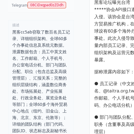
黑客论坛曝光台湾
08CiDxqpad0zZDdh
Telegram
*****协会API接口
入侵。该协会是台
方贸易推广机构，
描述
球设有60多个海外
黑客cc5ab窃取了数百名员工记
事处。此次入侵导
录、详细组织架构、全球60多
个办事处信息及系统元数据。
量内部员工记录、
泄露数据包含：员工中英文姓
组织架构及运营元
名、工作邮箱、个人手机号、
暴露。
办公室电话分机、部门与团队
分配、职位（包含总监及高级
据称泄露内容如下
管理层）、汇报关系；完整的
● 员工记录（中文
组织层级结构，涵盖数位商务
名、@taitra.org.t
处、市场拓展处、产业拓展
处、行政业务处、展览业务处
作邮箱、个人手机
等部门；全球60多个海外贸易
码、办公电话分机
中心地点（纽约、旧金山、上
● 部门与团队分配
海、北京、东京、伦敦等）；
详细的团队结构（部门代码、
职务（含董事及高
团队ID、状态标志及副秘书长
理层）