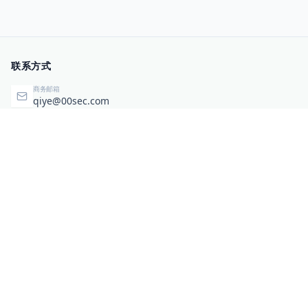
联系方式
商务邮箱
qiye@00sec.com
咨询热线
010-82825480
办公地址
北京市海淀区弘祥（1989）科技文化创意园3号楼3206
相关链接
企业暴露面检测
扫码关注与咨询