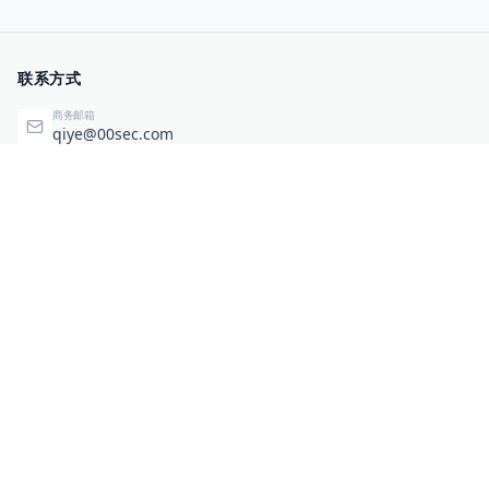
联系方式
商务邮箱
qiye@00sec.com
咨询热线
010-82825480
办公地址
北京市海淀区弘祥（1989）科技文化创意园3号楼3206
相关链接
企业暴露面检测
扫码关注与咨询