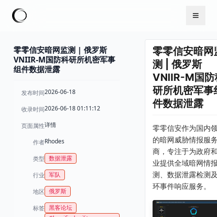
零零信安暗网监测 | 俄罗斯
零零信安暗网
VNIIR-M国防科研所机密军事
测 | 俄罗斯
组件数据泄露
VNIIR-M国
研所机密军事
2026-06-18
发布时间
件数据泄露
2026-06-18 01:11:12
收录时间
详情
页面属性
零零信安作为国内
的暗网威胁情报服
Rhodes
作者
商，专注于为政府
数据泄露
类型
业提供全域暗网情
测、数据泄露检测
军队
行业
环事件响应服务。
俄罗斯
地区
黑客论坛
标签