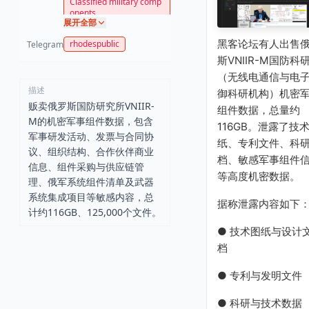
Classified military comp
onents
展开全部
黑客论坛有人出售
rhodespublic
Telegram
斯VNIIR-M国防科
（无线电通信与电
描述
御科研机构）机密
贩卖俄罗斯国防研究所VNIIR-
组件数据，总量约
M的机密军事组件数据，包含
116GB。泄露了技
军事研发活动、发票与合同协
纸、专利文件、科
议、组织结构、合作伙伴商业
档、敏感军事组件
信息、组件采购与供应链管
等高度机密数据。
理、俄军系统组件清单及武器
系统集成项目等敏感内容，总
据称泄露内容如下
计约116GB、125,000个文件。
● 技术图纸与设计
档
● 专利与发明文件
● 科研与技术数据