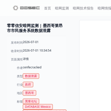
首页
暗网监测
暗网技术报告
暗网情
零零信安暗网监测 | 墨西哥莱昂
市市民服务系统数据泄露
2026-07-01
发布时间
2026-07-01 10:34:54
收录时间
详情
页面属性
cenfecracked
作者
数据泄露
类型
政府
行业
墨西哥
地区
黑客论坛
标签
DATABASE Mexico