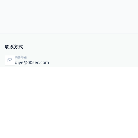
联系方式
商务邮箱
qiye@00sec.com
咨询热线
010-82825480
办公地址
北京市海淀区弘祥（1989）科技文化创意园3号楼3206
相关链接
企业暴露面检测