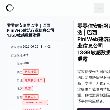
零零信安暗网监测 | 巴西
零零信安暗网
PiniWeb建筑行业信息公司
测 | 巴西
13GB敏感数据泄露
PiniWeb建筑
业信息公司
2026-06-22 13:14:03
收录时间
13GB敏感数
详情
页面属性
泄露
S0BER
作者
零零信安作为国内
数据泄露
类型
的暗网威胁情报服
建筑和房地产
行业
商，专注于为政府
巴西
地区
业提供全域暗网情
测、数据泄露检测
黑客论坛
标签
环事件响应服务。
piniweb.com.br