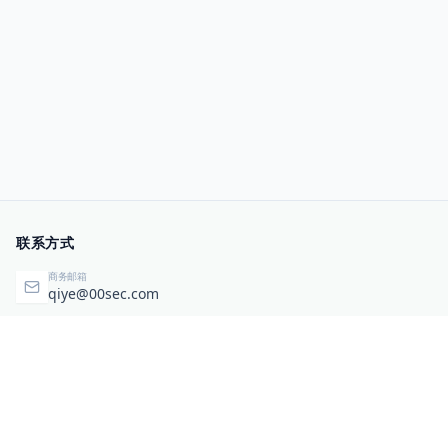
联系方式
商务邮箱
qiye@00sec.com
咨询热线
010-82825480
办公地址
北京市海淀区弘祥（1989）科技文化创意园3号楼3206