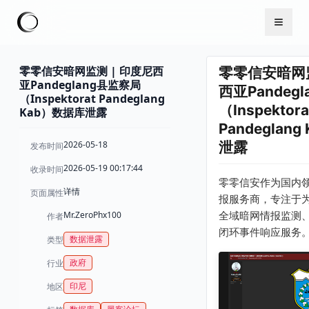
零零信安暗网监测 | 印度尼西
零零信安暗网监
亚Pandeglang县监察局
西亚Pandeg
（Inspektorat Pandeglang
（Inspektora
Kab）数据库泄露
Pandeglan
2026-05-18
泄露
发布时间
2026-05-19 00:17:44
收录时间
零零信安作为国内
详情
页面属性
报服务商，专注于
Mr.ZeroPhx100
全域暗网情报监测
作者
闭环事件响应服务
数据泄露
类型
政府
行业
印尼
地区