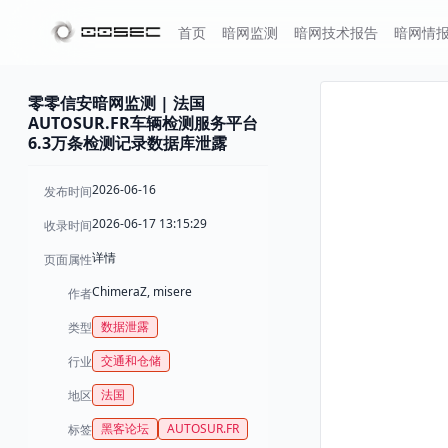
首页
暗网监测
暗网技术报告
暗网情
零零信安暗网监测 | 法国
AUTOSUR.FR车辆检测服务平台
6.3万条检测记录数据库泄露
2026-06-16
发布时间
2026-06-17 13:15:29
收录时间
详情
页面属性
ChimeraZ, misere
作者
数据泄露
类型
交通和仓储
行业
法国
地区
黑客论坛
AUTOSUR.FR
标签