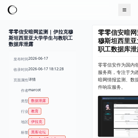
零零信安暗网监测 | 伊拉克穆
零零信安暗网监
斯坦西里亚大学学生与教职工
穆斯坦西里亚
数据库泄露
职工数据库泄
2026-06-17
发布时间
零零信安作为国内
2026-06-17 18:12:28
收录时间
服务商，专注于为
详情
暗网情报监测、数
页面属性
件响应服务。
marcot
作者
数据泄露
类型
教育
行业
伊拉克
地区
黑客论坛
标签