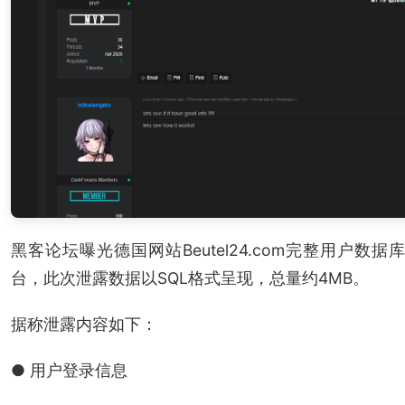
黑客论坛曝光德国网站Beutel24.com完整用户
台，此次泄露数据以SQL格式呈现，总量约4MB。
据称泄露内容如下：
● 用户登录信息