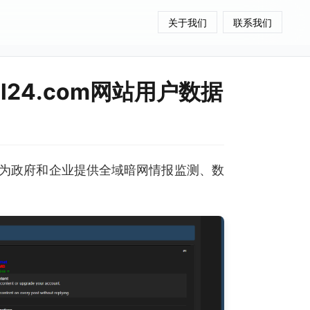
关于我们
联系我们
el24.com网站用户数据
为政府和企业提供全域暗网情报监测、数