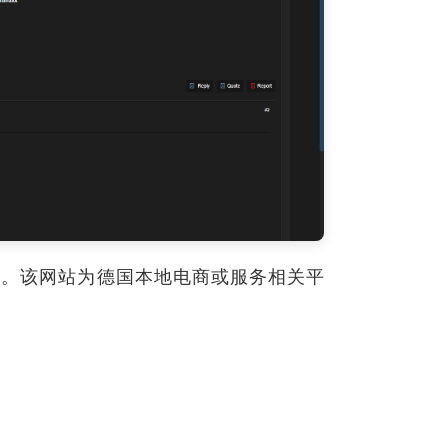
数据库。该网站为德国本地电商或服务相关平