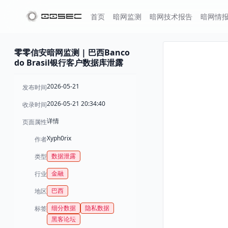
首页
暗网监测
暗网技术报告
暗网情
零零信安暗网监测 | 巴西Banco
do Brasil银行客户数据库泄露
2026-05-21
发布时间
2026-05-21 20:34:40
收录时间
详情
页面属性
Xyph0rix
作者
数据泄露
类型
金融
行业
巴西
地区
细分数据
隐私数据
标签
黑客论坛