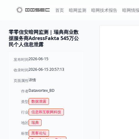
首页
暗网监测
暗网技术报告
暗网情
零零信安暗网监测 | 瑞典商业数
据服务商AdressFakta 545万公
民个人信息泄露
2026-06-15
发布时间
2026-06-15 20:57:13
收录时间
详情
页面属性
Datavortex_BD
作者
数据泄露
类型
信息和互联网科技
行业
瑞典
地区
黑客论坛
标签