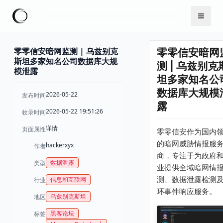
零零信安暗网监测 | 乌兹别克
零零信安暗网
斯坦多家知名公司数据库大规
测 | 乌兹别克
模泄露
坦多家知名公
数据库大规模
2026-05-22
发布时间
露
2026-05-22 19:51:26
收录时间
详情
页面属性
零零信安作为国内
的暗网威胁情报服
hackerxyx
作者
商，专注于为政府
数据泄露
类型
业提供全域暗网情
测、数据泄露检测
信息和互联网
行业
环事件响应服务。
乌兹别克斯坦
地区
黑客论坛
标签