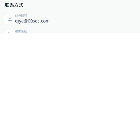
联系方式
商务邮箱
qiye@00sec.com
咨询热线
010-82825480
办公地址
北京市海淀区弘祥（1989）科技文化创意园3号楼3206
相关链接
企业暴露面检测
扫码关注与咨询
微信咨询
零零信安服务号