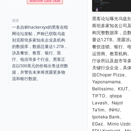
Massive Data Leak
黑客论坛曝光乌兹
描述
斯坦多家知名公司
一名自称hackerxyx的黑客在暗
构完整数据库，总
网论坛发帖，声称已窃取乌兹
量达1.2TB。泄露涉
别克斯坦多家知名企业及机构
的数据库，数据总量达1.2TB，
餐饮连锁、银行、
涉及餐饮、教育、银行、医
运营商、教育机构
疗、电信等多个行业。黑客正
疗诊所以及超市等
在以500美元的价格出售这些数
关键行业企业，具
据，并警告未来将泄露更多物
括Chopar Pizza、
流和银行数据。
Yaponamama、
Bellissimo、KIUT
TIFTO、qtepa
Lavash、Najot
Ta'lim、INHU、
Ipoteka Bank、
EGaz、Minio Uzd
EDU Kontrakt、M