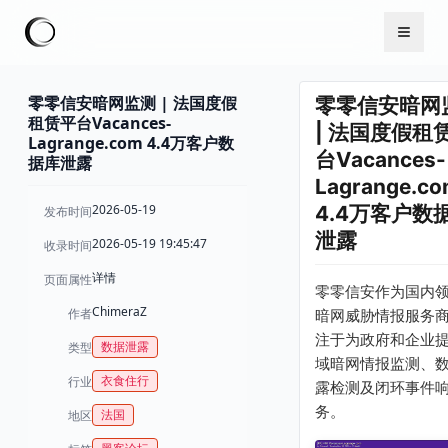
零零信安暗网监测 | 法国度假
零零信安暗网
租赁平台Vacances-
| 法国度假租
Lagrange.com 4.4万客户数
台Vacances-
据库泄露
Lagrange.c
2026-05-19
4.4万客户数
发布时间
泄露
2026-05-19 19:45:47
收录时间
详情
页面属性
零零信安作为国内
ChimeraZ
作者
暗网威胁情报服务
注于为政府和企业
数据泄露
类型
域暗网情报监测、
衣食住行
行业
露检测及闭环事件
务。
法国
地区