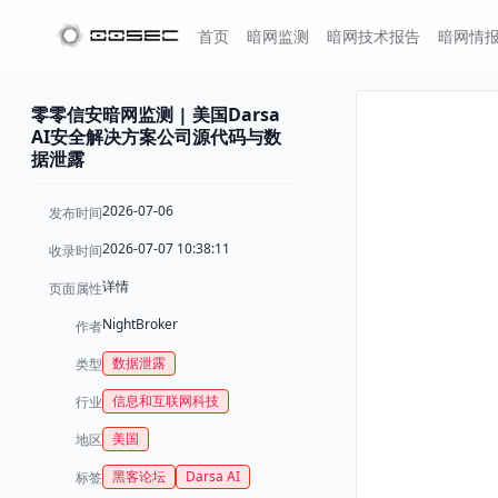
首页
暗网监测
暗网技术报告
暗网情
零零信安暗网监测 | 美国Darsa
AI安全解决方案公司源代码与数
据泄露
2026-07-06
发布时间
2026-07-07 10:38:11
收录时间
详情
页面属性
NightBroker
作者
数据泄露
类型
信息和互联网科技
行业
美国
地区
黑客论坛
Darsa AI
标签