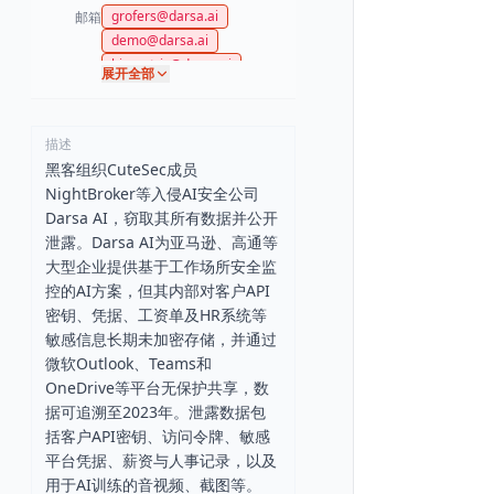
grofers@darsa.ai
邮箱
demo@darsa.ai
biomatrix@darsa.ai
展开全部
chari@darsa.ai
mishra@guseducationindia.
com
描述
ramsuneel@guseducationin
黑客组织CuteSec成员
dia.com
NightBroker等入侵AI安全公司
kishore@guseducationindia.
com
Darsa AI，窃取其所有数据并公开
srikar@guseducationindia.c
泄露。Darsa AI为亚马逊、高通等
om
大型企业提供基于工作场所安全监
samajder@guseducationind
控的AI方案，但其内部对客户API
ia.com
密钥、凭据、工资单及HR系统等
gautam@guseducationindi
敏感信息长期未加密存储，并通过
a.com
微软Outlook、Teams和
chakraborty@guseducationi
ndia.com
OneDrive等平台无保护共享，数
siddiqui@guseducationindi
据可追溯至2023年。泄露数据包
a.com
括客户API密钥、访问令牌、敏感
prathapreddy@guseducatio
平台凭据、薪资与人事记录，以及
nindia.com
用于AI训练的音视频、截图等。
dixit@guseducationindia.co