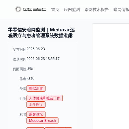
首页
暗网监测
暗网技术报告
暗网情
零零信安暗网监测 | Meducar远
程医疗与患者管理系统数据泄露
2026-06-23
发布时间
2026-06-23 13:55:17
收录时间
详情
页面属性
Kazu
作者
数据泄露
类型
人体健康和社会工作
行业
卫生医疗
黑客论坛
标签
Meducar Breach