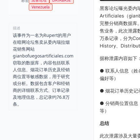
黑客论坛
DATABASE
标签
Venezuela
黑客论坛曝光委内瑞拉
Artificiales（gian
完整分销商数据库
描述
售业务，此次泄露数
该事件为一名为Rupert的用户
万条记录，分为Contac
在暗网论坛售卖从委内瑞拉烟
History、Distri
花销售网站
gianbofuegosartificiales.com
据称泄露内容如下
窃取的数据库，内容包括联系
人信息、烟花订单历史及经销
● 联系人信息（
商位置等敏感数据，用于研究
偏好等）
或分析。数据包含客户和经销
商的详细联系方式、订单记录
● 烟花订单历史
及地理信息，总记录约76.8万
● 分销商位置信
条。
等）
总结
此次泄露涉及大量