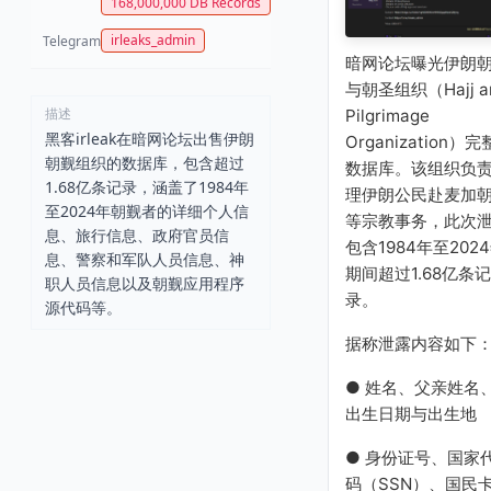
168,000,000 DB Records
irleaks_admin
Telegram
暗网论坛曝光伊朗
与朝圣组织（Hajj a
描述
Pilgrimage
黑客irleak在暗网论坛出售伊朗
Organization）完
朝觐组织的数据库，包含超过
数据库。该组织负
1.68亿条记录，涵盖了1984年
理伊朗公民赴麦加
至2024年朝觐者的详细个人信
等宗教事务，此次
息、旅行信息、政府官员信
包含1984年至202
息、警察和军队人员信息、神
期间超过1.68亿条记
职人员信息以及朝觐应用程序
录。
源代码等。
据称泄露内容如下
● 姓名、父亲姓名
出生日期与出生地
● 身份证号、国家
码（SSN）、国民