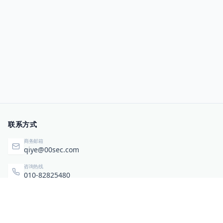
联系方式
商务邮箱
qiye@00sec.com
咨询热线
010-82825480
办公地址
北京市海淀区弘祥（1989）科技文化创意园3号楼3206