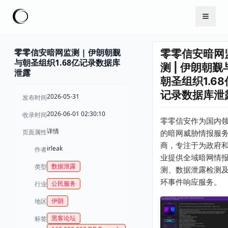
零零信安暗网监测 | 伊朗朝觐
零零信安暗网
与朝圣组织1.68亿记录数据库
测 | 伊朗朝觐
泄露
朝圣组织1.68
记录数据库泄
2026-05-31
发布时间
2026-06-01 02:30:10
收录时间
零零信安作为国内
详情
页面属性
的暗网威胁情报服
商，专注于为政府
irleak
作者
业提供全域暗网情
数据泄露
类型
测、数据泄露检测
环事件响应服务。
公民服务
行业
伊朗
地区
黑客论坛
标签