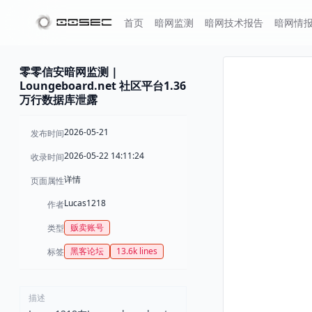
首页
暗网监测
暗网技术报告
暗网情
零零信安暗网监测 |
Loungeboard.net 社区平台1.36
万行数据库泄露
2026-05-21
发布时间
2026-05-22 14:11:24
收录时间
详情
页面属性
Lucas1218
作者
贩卖账号
类型
黑客论坛
13.6k lines
标签
描述