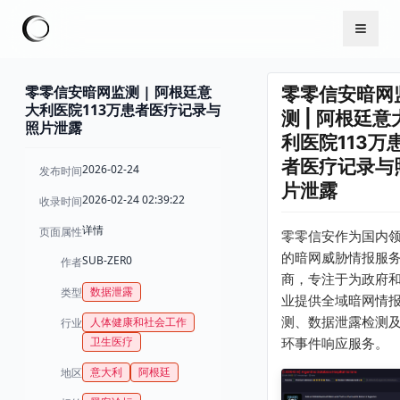
零零信安暗网监测 | 阿根廷意
零零信安暗网
大利医院113万患者医疗记录与
测 | 阿根廷意
照片泄露
利医院113万
者医疗记录与
2026-02-24
发布时间
片泄露
2026-02-24 02:39:22
收录时间
详情
页面属性
零零信安作为国内
的暗网威胁情报服
SUB-ZER0
作者
商，专注于为政府
数据泄露
类型
业提供全域暗网情
测、数据泄露检测
人体健康和社会工作
行业
卫生医疗
环事件响应服务。
意大利
阿根廷
地区