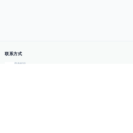
联系方式
商务邮箱
qiye@00sec.com
咨询热线
010-82825480
办公地址
北京市海淀区弘祥（1989）科技文化创意园3号楼3206
相关链接
企业暴露面检测