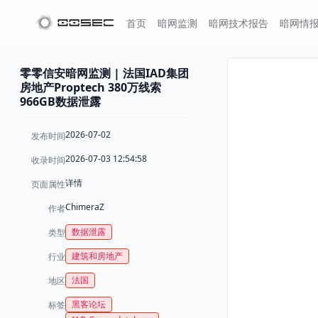
首页
暗网监测
暗网技术报告
暗网情
零零信安暗网监测 | 法国IAD集团
房地产Proptech 380万线索
966GB数据泄露
2026-07-02
发布时间
2026-07-03 12:54:58
收录时间
详情
页面属性
ChimeraZ
作者
数据泄露
类型
建筑和房地产
行业
法国
地区
黑客论坛
标签