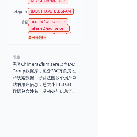
IAD Group database
IDONTHAVETELEGRAM
Telegram
audrin@iadfrance.fr
邮箱
hillairet@iadfrance.fr
lagoutte@iadfrance.fr
展开全部
technique@iadfrance.fr
barbier@hotmail.fr
linecaro2004@yahoo.fr
描述
louis@hotmail.fr
黑客ChimeraZ和misere出售IAD
masamba@iadgroup.fr
Group数据库，包含380万条房地
tecnico@iadgroup.es
产线索数据，涉及法国多个房产网
tecnico@iadgroup.pt
站的用户信息，总大小14.3 GB。
support@iadgroup.de
数据包含姓名、活动参与信息等。
support@iadgroup.uk.com
support@iadgroup.com
support@iadgroup.mx
billecocq@gmail.com
billecocq@iadfrance.fr
farinas@iadespana.es
estrellaff2@hotmail.com