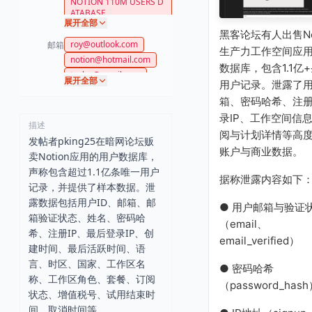
NOTION 110M USERS D
ATABASE
展开全部
黑客论坛有人出售Not
roy@outlook.com
邮箱
生产力工作空间应
notion@hotmail.com
数据库，包含1.1亿
taylor@gmail.com
展开全部
用户记录。泄露了
gomes@gmail.com
箱、密码哈希、注
MARIANA58@GMAIL.CO
M
录IP、工作空间信
描述
laurarodriguez@gmail.c
阅与计划详情等高
发帖者pking25在暗网论坛贩
om
账户与商业数据。
卖Notion应用的用户数据库，
emily91@yahoo.ca
声称包含超过1.1亿条唯一用户
gonzalez@outlook.com
据称泄露内容如下
记录，并提供了样本数据。泄
Chris72@yahoo.com
露数据包括用户ID、邮箱、邮
olivia@icloud.com
● 用户邮箱与验证
箱验证状态、姓名、密码哈
srossi@beacon.com
（email、
希、注册IP、最后登录IP、创
harry@gmail.com
email_verified）
建时间、最后活跃时间、语
alberto39@gmail.com
言、时区、国家、工作区名
danderson@gmail.com
● 密码哈希
称、工作区角色、套餐、订阅
johnson@lumeninc.com
（password_has
状态、增值税号、试用结束时
notion@gmail.com
间、取消时间等。
mateo96@polaris.com