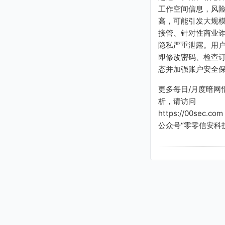
gramirez@davis.com
工作空间信息，风
reyanshmehta@hotmail.
高，可能引发大规
com
接管、针对性商业
priya32@kumar.com
隐私严重泄露。用
james60@hotmail.com
即修改密码、检查
davis@blueoceaneng.co
m
态并加强账户安全
felipecarvalho@outlook.
com
更多每日/月度暗网
yui78@icloud.com
析，请访问
emilytaylor@gmail.com
https://00sec.c
david@yahoo.com
公众号“零零信安科
ewagner@beacon.com
romero@hotmail.com
smith@hotmail.com
danielmiller@hotmail.co
m
becker@web.de
michael@gmail.com
jmartin@lumeninc.com