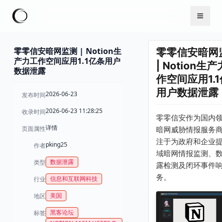
零零信安暗网监测 | Notion生
零零信安暗网
产力工作空间应用1.1亿条用户
| Notion生
数据泄露
作空间应用1.
用户数据泄露
2026-06-23
发布时间
2026-06-23 11:28:25
收录时间
零零信安作为国内
详情
页面属性
暗网威胁情报服务
注于为政府和企业
pking25
作者
域暗网情报监测、
数据泄露
类型
露检测及闭环事件
务。
信息和互联网科技
行业
美国
地区
黑客论坛
标签