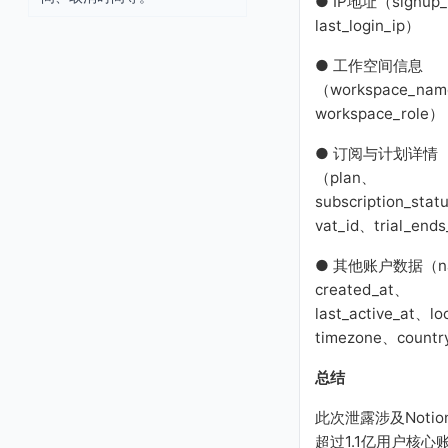
● IP地址（signup_
davis@outlook.com
last_login_ip）
mateo25@yahoo.com
● 工作空间信息
lgonzalez@yahoo.com
iyer@ironwooddesi.com
（workspace_na
williams@blueoceanen
workspace_role）
g.com
macdonald@outlook.co
● 订阅与计划详情
m
（plan、
gabriel@quantahr.com
subscription_sta
miller@helixdesigne.co
m
vat_id、trial_end
campbell@lumeninc.co
m
● 其他账户数据（n
thomas@helixdesigne.c
created_at、
om
last_active_at、l
ljones@hotmail.com
timezone、count
emilyanderson@yahoo.c
a
总结
emilybrown@gmail.com
logan@outlook.com
此次泄露涉及Notio
danielmoore@outlook.c
超过1.1亿用户核心
om