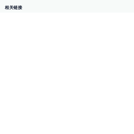
相关链接
企业暴露面检测
扫码关注与咨询
微信咨询
零零信安服务号
每日新闻科技号
COPYRIGHT (©) 2023 -
2026
零零信安
暗网监测
暗网情报分析
暴露面检测