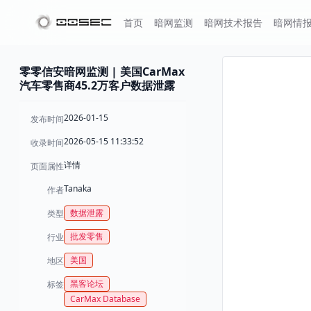
首页
暗网监测
暗网技术报告
暗网情
零零信安暗网监测 | 美国CarMax
汽车零售商45.2万客户数据泄露
2026-01-15
发布时间
2026-05-15 11:33:52
收录时间
详情
页面属性
Tanaka
作者
数据泄露
类型
批发零售
行业
美国
地区
黑客论坛
标签
CarMax Database