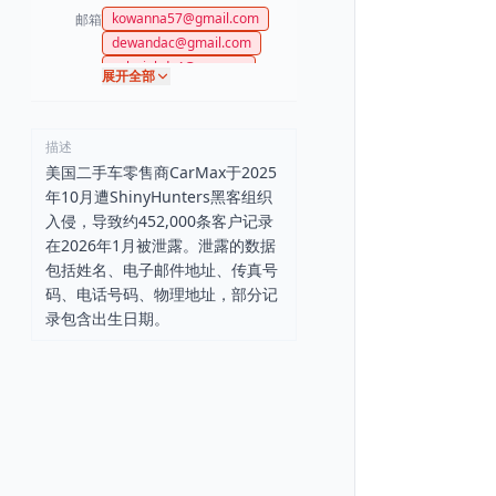
kowanna57@gmail.com
邮箱
dewandac@gmail.com
valeriehdz4@me.com
展开全部
sbjjwala@hotmail.com
cargoarto81@gmail.com
kevinger4@gmail.com
描述
kaylacarrillo2005@gmail.co
美国二手车零售商CarMax于2025
m
年10月遭ShinyHunters黑客组织
入侵，导致约452,000条客户记录
在2026年1月被泄露。泄露的数据
包括姓名、电子邮件地址、传真号
码、电话号码、物理地址，部分记
录包含出生日期。