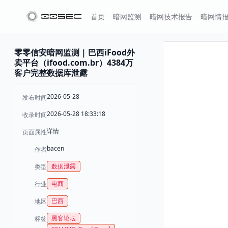
首页
暗网监测
暗网技术报告
暗网情
零零信安暗网监测 | 巴西iFood外
卖平台（ifood.com.br）4384万
客户完整数据库泄露
2026-05-28
发布时间
2026-05-28 18:33:18
收录时间
详情
页面属性
bacen
作者
数据泄露
类型
电商
行业
巴西
地区
黑客论坛
标签