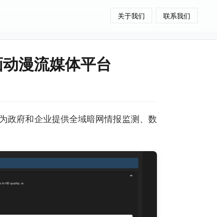
关于我们
联系我们
画动漫流媒体平台
为政府和企业提供全域暗网情报监测、数