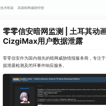
报技术框架
高级暗网威胁狩猎
零零信安暗网监测 | 土耳其动
CizgiMax用户数据泄露
零零信安作为国内领先的暗网威胁情报服务商，专注于
据泄露检测及闭环事件响应服务。