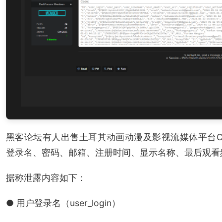
黑客论坛有人出售土耳其动画动漫及影视流媒体平台Cizgi
登录名、密码、邮箱、注册时间、显示名称、最后观看
据称泄露内容如下：
● 用户登录名（user_login）