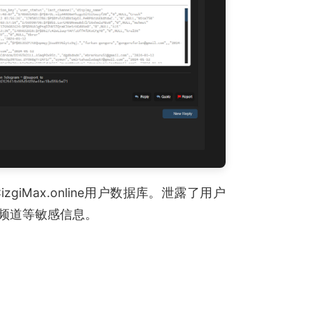
Max.online用户数据库。泄露了用户
频道等敏感信息。