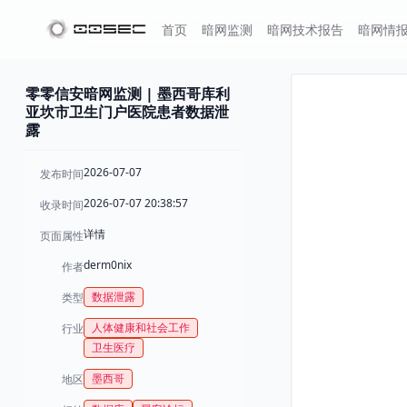
首页
暗网监测
暗网技术报告
暗网情
零零信安暗网监测 | 墨西哥库利
亚坎市卫生门户医院患者数据泄
露
2026-07-07
发布时间
2026-07-07 20:38:57
收录时间
详情
页面属性
derm0nix
作者
数据泄露
类型
人体健康和社会工作
行业
卫生医疗
墨西哥
地区