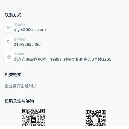
qa@hotmail.com
gcmiller56@gmail.com
联系方式
ichibombfutures@gmail.
com
商务邮箱
khosh43@yahoo.com
qiye@00sec.com
andreafxmart@gmail.co
咨询热线
m
010-82825480
phakathin@yahoo.com
zaysev36@gmail.com
办公地址
katakuja77@yahoo.com
北京市海淀区弘祥（1989）科技文化创意园3号楼3206
rphangcho@gmail.com
datasignalbuysell@gmai
相关链接
l.com
john@inthemoneystock
企业暴露面检测
s.com
hfblognews@gmail.com
acanjadas@gmail.com
扫码关注与咨询
oilandcoal@hotmail.com
osnielriverojr@yahoo.co
m
sharma@hotmail.com