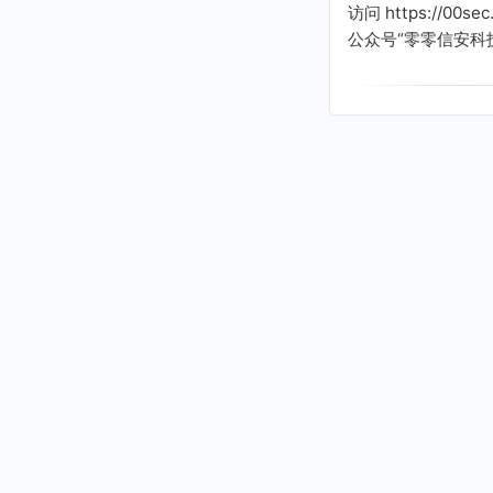
访问 https://00s
calvin@yahoo.com
公众号“零零信安科
vckiter@gmail.com
teddy1@gmail.com
sundaysinseptember@g
mail.com
dcdk888@hotmail.com
phritybirdy@yahoo.com
ova2001@gmail.com
maximusanalysis@gmai
l.com
1014mikes@gmail.com
mitchelvanderwal@gma
il.com
adcock01@hotmail.com
cowie@ebinks.com
sheppy@alice.it
levesque@htomail.com
Sephgrave@sephgrave.
com
65@hotmail.com
fuichere@yandex.com