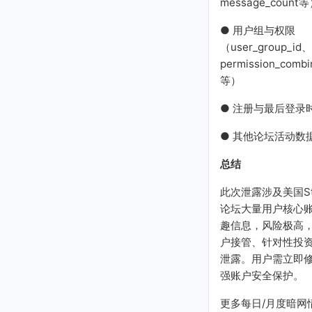
message_count
mills@gmail.com
mandbear@telus.net
● 用户组与权限
stevenburt@adelphia.ne
（user_group_id
t
permission_combi
stockahol@gmail.com
等）
ivanuniv@yahoo.com
obsb1@yahoo.com
● 注册与最后登录
coy@gmail.com
tyro2320@gmail.com
● 其他论坛活动数
xstopher@yahoo.com
chkk@live.com
总结
organicpharming@gmai
l.com
此次泄露涉及美国Stoc
RileyR569@yahoo.com
论坛大量用户核心
brucejkeller@gmail.com
趣信息，风险极高
chanfidential@gmail.co
户接管、针对性投
m
泄露。用户需立即
anghec11@verizon.net
强账户安全保护。
ryanremsey@gmail.com
cabinfvr3@comcast.net
更多每日/月度暗网
stylinexpat@yahoo.com