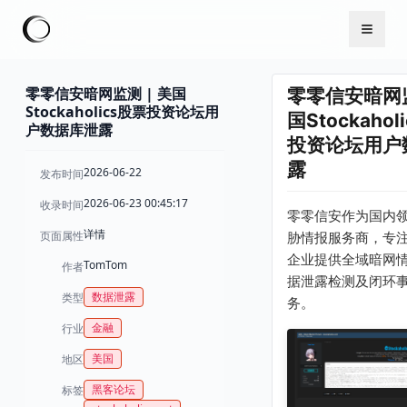
零零信安暗网监测 | 美国
零零信安暗网监
Stockaholics股票投资论坛用
国Stockahol
户数据库泄露
投资论坛用户
露
2026-06-22
发布时间
2026-06-23 00:45:17
收录时间
零零信安作为国内
详情
页面属性
胁情报服务商，专
企业提供全域暗网
TomTom
作者
据泄露检测及闭环
数据泄露
类型
务。
金融
行业
美国
地区
黑客论坛
标签