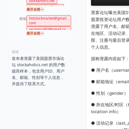
stockaholics.net
Stock Market Forum
展开全部
黑客论坛曝光美国Stoc
hotstockmarket@gmail.
邮箱
股票投资论坛用户
com
泄露了用户名、邮
seungryul93@gmail.co
在地区、活动记录
展开全部
m
限、注册与最后登
bigbear0083@gmail.co
m
个人信息。
chrizzy@gmail.com
描述
gauldman@gmail.com
发布者泄露了美国股票市场论
据称泄露内容如下
hearell@hotmail.com
坛 stockaholics.net 的用户数
● 用户名（usern
s@gmail.com
据库样本，包含用户ID、用户
tempemail@random2e2
名、邮箱、性别等个人信息，
2.com
● 邮箱地址（emai
并提供了联系方式。
newmanisacat@gmail.c
om
● 性别（gender）
dcrooksjr@comcast.net
● 所在地区/时区（t
testcorps@gmail.com
hittenmiller@gmail.com
location info）
rg7803@gmail.com
● 活动记录（last_ac
SAshworth@brighthous
e.com