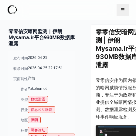
零零信安暗网监测 | 伊朗
零零信安暗网
Mysama.ir平台930MB数据库
测 | 伊朗
泄露
Mysama.ir
930MB数据
2026-04-25
发布时间
泄露
2026-04-25 22:17:51
收录时间
详情
页面属性
零零信安作为国内
的暗网威胁情报服
Yakohomot
作者
商，专注于为政府
数据泄露
类型
业提供全域暗网情
测、数据泄露检测
信息和互联网
行业
环事件响应服务。
伊朗
地区
黑客论坛
标签