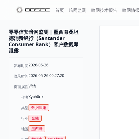
首页
暗网监测
暗网技术报告
暗网情
零零信安暗网监测 | 墨西哥桑坦
德消费银行（Santander
Consumer Bank）客户数据库
泄露
2026-05-26
发布时间
2026-05-26 09:27:20
收录时间
详情
页面属性
Xyph0rix
作者
数据泄露
类型
金融
行业
墨西哥
地区