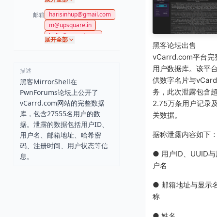
harisinhup@gmail.com
邮箱
m@upsquare.in
hello@vcarrd.com
展开全部
黑客论坛出售
support@vcarrd.com
vCarrd.com平台完
arminsmith@yopmail.co
m
用户数据库。该平
描述
供数字名片与vCar
黑客MirrorShell在
务，此次泄露包含
PwnForums论坛上公开了
vCarrd.com网站的完整数据
2.75万条用户记录
库，包含27555名用户的数
关数据。
据。泄露的数据包括用户ID、
据称泄露内容如下
用户名、邮箱地址、哈希密
码、注册时间、用户状态等信
● 用户ID、UUID
息。
户名
● 邮箱地址与显示
称
● 姓名