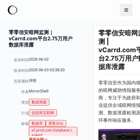
零零信安暗网监测 |
零零信安暗网
vCarrd.com平台2.75万用户
测 |
数据库泄露
vCarrd.com
台2.75万用户
2026-06-02
发布时间
据库泄露
2026-06-03 03:38:20
收录时间
详情
页面属性
零零信安作为国内
的暗网威胁情报服
MirrorShell
作者
商，专注于为政府
数据泄露
类型
业提供全域暗网情
测、数据泄露检测
信息和互联网
行业
环事件响应服务。
数据库
黑客论坛
标签
vCarrd.com Database L
eaked
展开全部