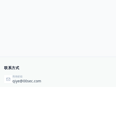
联系方式
商务邮箱
qiye@00sec.com
咨询热线
010-82825480
办公地址
北京市海淀区弘祥（1989）科技文化创意园3号楼3206