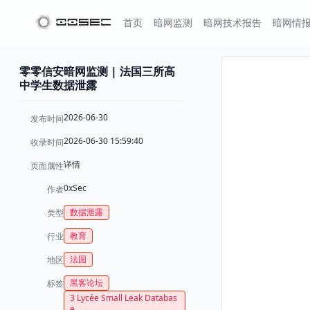
首页
暗网监测
暗网技术报告
暗网情
零零信安暗网监测 | 法国三所高
中学生数据泄露
2026-06-30
发布时间
2026-06-30 15:59:40
收录时间
详情
页面属性
0xSec
作者
数据泄露
类型
教育
行业
法国
地区
黑客论坛
标签
3 Lycée Small Leak Databas
e