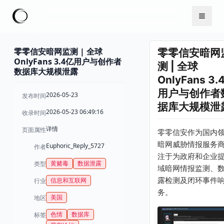
零零信安暗网监测 | 全球
零零信安暗网
OnlyFans 3.4亿用户与创作者
测 | 全球
数据库大规模泄露
OnlyFans 3.
用户与创作者
2026-05-23
发布时间
据库大规模泄
2026-05-23 06:49:16
收录时间
详情
页面属性
零零信安作为国内
暗网威胁情报服务
Euphoric_Reply_5727
作者
注于为政府和企业
黄赌毒
数据泄露
类型
域暗网情报监测、
露检测及闭环事件
信息和互联网
行业
务。
美国
地区
色情
数据库
标签