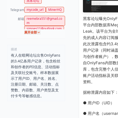
黑客论坛
mycode_url
MinerHQ
Telegram
黑客论坛曝光OnlyF
reemebra551@gmail.co
邮箱
m
平台内部数据库Meg
simoes11@outlook.com
Leak。该平台为全
展开全部
lover@yahoo.com
先的成人内容订阅
haha@gmail.com
此次泄露包含约3.4
anasiaraulganzalo@gm
描述
用户记录（同时涵
ail.com
有人在暗网论坛出售OnlyFans
tor911@gmail.com
与创作者账户），
的3.4亿条用户记录，包含粉丝
alexxxellex@gmail.com
自OnlyFans内部数
和创作者的PII信息、活动指标
johnbrandi34@gmail.co
库，包含完整个人
m
及关联社交账号。样本数据展
账户活动指标及关
annyjacoub89@live.com
示了用户ID、用户名、姓名、
资料。
ayoubqawan14@gmail.c
注册日期、邮箱、关注数、点
om
赞数、内容数、用户类型及支
据称泄露内容如下
付卡号等敏感信息。
● 用户ID（UID）
● 用户名（userna