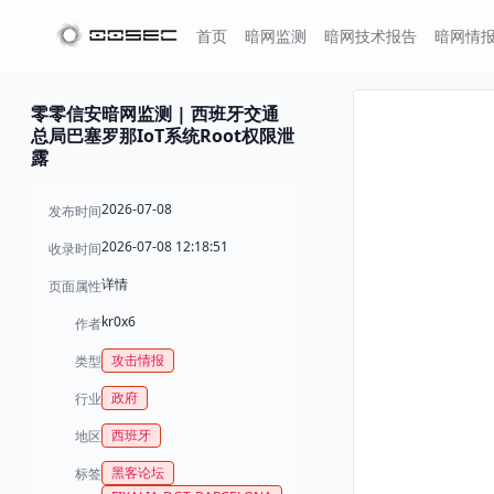
首页
暗网监测
暗网技术报告
暗网情
零零信安暗网监测 | 西班牙交通
总局巴塞罗那IoT系统Root权限泄
露
2026-07-08
发布时间
2026-07-08 12:18:51
收录时间
详情
页面属性
kr0x6
作者
攻击情报
类型
政府
行业
西班牙
地区
黑客论坛
标签