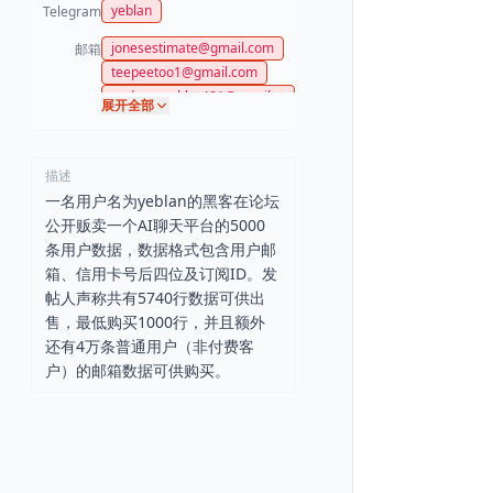
yeblan
Telegram
jonesestimate@gmail.com
邮箱
teepeetoo1@gmail.com
andreasoehler481@gmail.c
展开全部
om
wfsmith143@hotmail.com
mikesbusyness@yahoo.com
描述
tbhughes1954@gmail.com
一名用户名为yeblan的黑客在论坛
1704@pixerylabs.com
公开贩卖一个AI聊天平台的5000
cheeznutbright@gmail.com
条用户数据，数据格式包含用户邮
箱、信用卡号后四位及订阅ID。发
帖人声称共有5740行数据可供出
售，最低购买1000行，并且额外
还有4万条普通用户（非付费客
户）的邮箱数据可供购买。